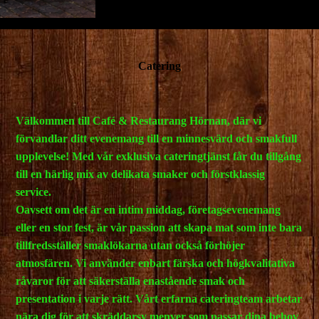
Catering
Välkommen till Café & Restaurang Hörnan, där vi
förvandlar ditt evenemang till en minnesvärd och smakfull
upplevelse! Med vår exklusiva cateringtjänst får du tillgång
till en härlig mix av delikata smaker och förstklassig
service.
Oavsett om det är en intim middag, företagsevenemang
eller en stor fest, är vår passion att skapa mat som inte bara
tillfredsställer smaklökarna utan också förhöjer
atmosfären. Vi använder enbart färska och högkvalitativa
råvaror för att säkerställa enastående smak och
presentation i varje rätt. Vårt erfarna cateringteam arbetar
nära dig för att skräddarsy menyer som passar dina behov