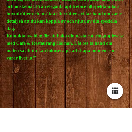
och önskemål. Från eleganta aptitretare till spektakulära
huvudrätter och utsökta efterrätter - vi tar hand om varje
detalj så att du kan koppla av och njuta av din speciella
dag.
Kontakta oss idag för att boka din nästa cateringupplevelse
med Café & Restaurang Hörnan. Låt oss ta hand om
maten så att du kan fokusera på att skapa minnen som
varar livet ut!"