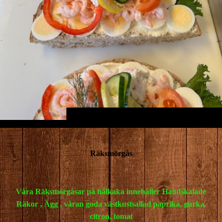
Räksmörgås
Våra Räksmörgåsar på hålkaka innehåller Handskalade
Räkor , Ägg , våran goda västkustsallad paprika, gurka,
citron, tomat