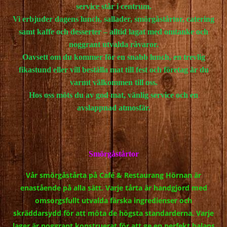
service står i centrum.
Vi erbjuder dagens lunch, sallader, smörgåstårtor, catering
samt kaffe och desserter – alltid lagat med omtanke och
noggrant utvalda råvaror.
Oavsett om du kommer för en snabb lunch, en trevlig
fikastund eller vill beställa mat till fest och företag är du
varmt välkommen till oss.
Hos oss möts du av god mat, vänlig service och en
avslappnad atmosfär.
Smörgåstårtor
Vår smörgåstårta på Café & Restaurang Hörnan är
enastående på alla sätt. Varje tårta är handgjord med
omsorgsfullt utvalda färska ingredienser och
skräddarsydd för att möta de högsta standarderna. Varje
lager är noggrant konstruerat för att ge en perfekt balans