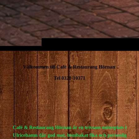
Välkommen till Café & Restaurang Hörnan
Tel 0321-10371
Café & Restaurang Hörnan är en trivsam mötesplats i
Ulricehamn där god mat, hembakat fika och personlig