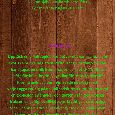
Du kan självklart kombinera fritt
För mer info ring 0321-10371
Exotiskbricka
Upptäck en smakupplevelse utöver det vanliga med vår
exotiska bricka på Café & Restaurang Hörnan! Vårt kök
har skapat en unik kombination av exotiska frukter,
saftig fläskfilé, kryddig kycklingfilé, mustig rostbiff,
krämig aioli och vår hemlagade potatissallad.
Varje tugga tar dig på en kulinarisk resa runt jorden med
en explosion av smaker och dofter. Från de tropiska
frukternas saftighet till köttens kryddiga och mustiga
toner, denna bricka är ett äventyr för dina smaklökar.
Så varför inte ge dig själv och dina smaklökar en