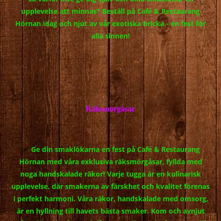
upplevelse att minnas? Beställ på Café & Restaurang
Hörnan idag och njut av vår exotiska bricka - en fest för
alla sinnen!
Räksmörgåsar
Ge din smaklökarna en fest på Café & Restaurang
🦐
Hörnan med våra exklusiva räksmörgåsar, fyllda med
noga handskalade räkor! Varje tugga är en kulinarisk
upplevelse, där smakerna av färskhet och kvalitet förenas
i perfekt harmoni. Våra räkor, handskalade med omsorg,
är en hyllning till havets bästa smaker. Kom och avnjut