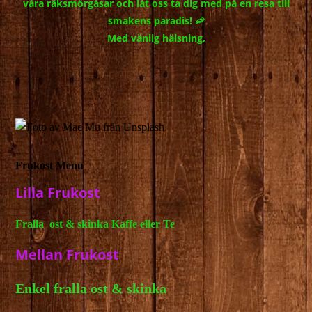
våra räksmörgåsar och låt oss ta dig med på en resa till
smakens paradis! 🦐
Med vänlig hälsning,
Frukost Menu
Lilla Frukost
Fralla ost & skinka Kaffe eller Te
Mellan Frukost
Enkel fralla ost & skinka