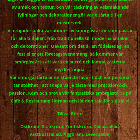
av smak och textur, och vår täckning av välsmakande
fyllningar och dekorationer gör varje tårta till en
mästerverk.
Vi erbjuder olika variationer av smörgåstårtor som passar
för alla tillfällen, från traditionella till moderna smaker
och dekorationer. Oavsett om det är en födelsedag, en
fest eller ett företagsevenemang, så kommer vår
smörgåstårta att vara en succé och lämna gästerna
mycket nöjda.
Vår smörgåstårta är en stående favorit och vår personal
tar stolthet i att skapa varje tårta med precision och
passion. Kom och prova vår fantastiska smörgåstårta på
Café & Restaurang Hörnan och låt den tala för sig själv!
Tillval Röror
Ostkräm, Skinkröra, Tonfiskröra, Dallassallad,
Västkustsallad, Äggkräm, Leverpastej