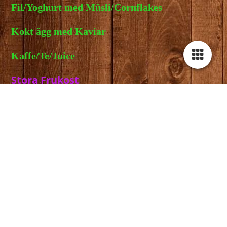
Fil/Yoghurt med Müsli/Cornflakes
Kokt ägg med Kaviar
Kaffe/Te/Juice
Stora Frukost
Dubbel Fralla ost & skinka
Gröt med lingon eller äppelmos
Stekt ägg med Bacon
Kaffe/Te/Juice