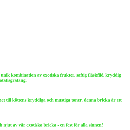
k kombination av exotiska frukter, saftig fläskfilé, kryddig
potatisgratäng.
et till köttens kryddiga och mustiga toner, denna bricka är ett
jut av vår exotiska bricka - en fest för alla sinnen!