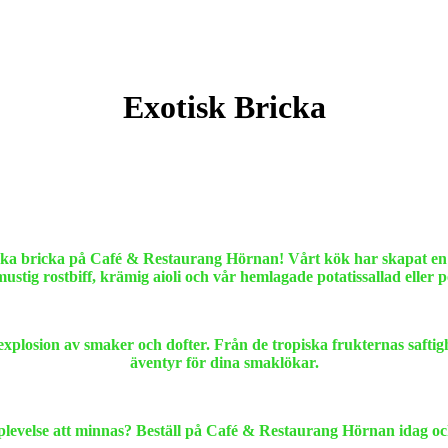
Exotisk Bricka
ka bricka på Café & Restaurang Hörnan! Vårt kök har skapat en uni
mustig rostbiff, krämig aioli och vår hemlagade potatissallad eller 
xplosion av smaker och dofter. Från de tropiska frukternas saftigh
äventyr för dina smaklökar.
plevelse att minnas? Beställ på Café & Restaurang Hörnan idag och n