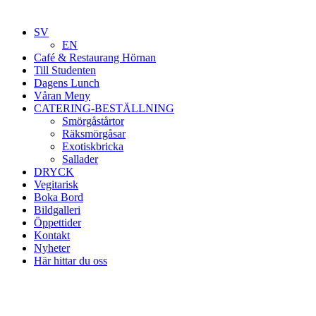
SV
EN
Café & Restaurang Hörnan
Till Studenten
Dagens Lunch
Våran Meny
CATERING-BESTÄLLNING
Smörgåstårtor
Räksmörgåsar
Exotiskbricka
Sallader
DRYCK
Vegitarisk
Boka Bord
Bildgalleri
Öppettider
Kontakt
Nyheter
Här hittar du oss