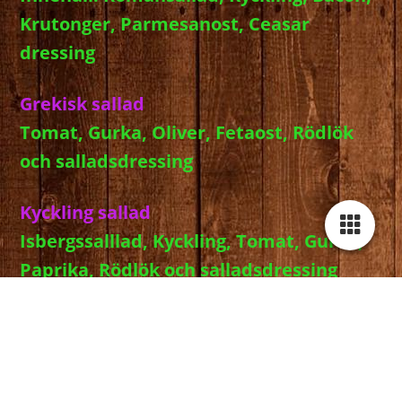
Krutonger, Parmesanost, Ceasar
dressing
Grekisk sallad
Tomat, Gurka, Oliver, Fetaost, Rödlök
och salladsdressing
Kyckling sallad
Isbergssalllad, Kyckling, Tomat, Gurka,
Paprika, Rödlök och salladsdressing