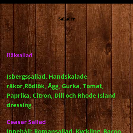
Sallader
Räksallad
Isbergssallad, Handskalade
räkor,Rödlök, Ägg, Gurka, Tomat,
Paprika, Citron, Dill och Rhode Island
dressing
Ceasar Sallad
Innehåll: Romansallad, Kyckling, Bacon,